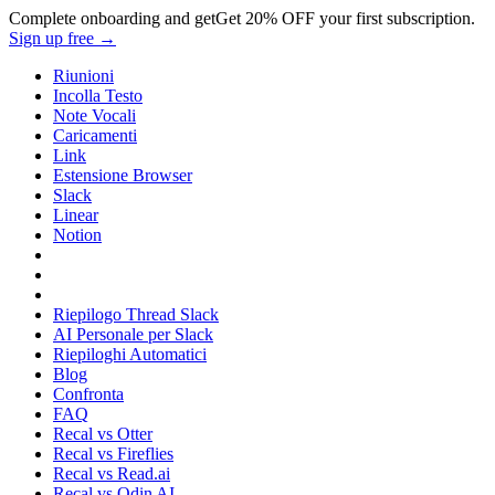
Complete onboarding and get
Get
20% OFF
your first subscription.
Sign up free →
Riunioni
Incolla Testo
Note Vocali
Caricamenti
Link
Estensione Browser
Slack
Linear
Notion
Riepilogo Thread Slack
AI Personale per Slack
Riepiloghi Automatici
Blog
Confronta
FAQ
Recal vs Otter
Recal vs Fireflies
Recal vs Read.ai
Recal vs Odin AI