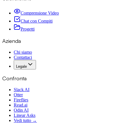
Comprensione Video
Chat con Compiti
Progetti
Azienda
Chi siamo
Contattaci
Legale
Confronta
Slack AI
Otter
Fireflies
Read.ai
Odin AI
Linear Asks
Vedi tutto →